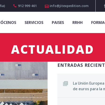
ña)
912 999 461
info@jitexpedition.com
ÓCENOS
SERVICIOS
PAISES
RRHH
FORMA
ACTUALIDAD
ENTRADAS RECIENT
La Unión Europea
de euros para la 