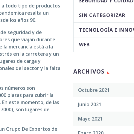
SEGURIDAD Y CUIDA
a todo tipo de productos
s pandemica resalta un
SIN CATEGORIZAR
sde los años 90.
TECNOLOGÍA E INNO
 de seguridad y de
tores que viajan durante
WEB
e la mercancía está a la
estrés en la carretera y un
ugares de carga y
ales del sector y la falta
ARCHIVOS
los números son
Octubre 2021
00 plazas para cubrir la
. En este momento, de las
Junio 2021
 7000), son lugares de
Mayo 2021
o un Grupo De Expertos de
Enero 2020