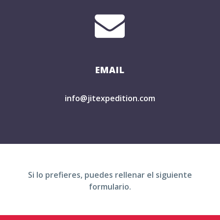


EMAIL
info@jitexpedition.com
Si lo prefieres, puedes rellenar el siguiente
formulario.