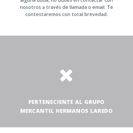
alguna duda, no dudes en contactar con
nosotros a través de llamada o email. Te
contestaremos con total brevedad.


PERTENECIENTE AL GRUPO
MERCANTIL HERMANOS LAREDO