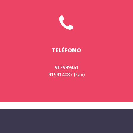


TELÉFONO
912999461
919914087 (Fax)