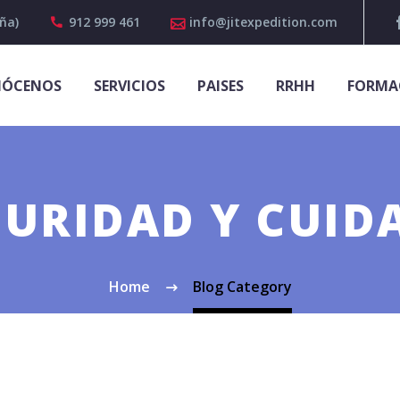
ña)
912 999 461
info@jitexpedition.com
ÓCENOS
SERVICIOS
PAISES
RRHH
FORMA
GURIDAD Y CUID
Home
Blog Category