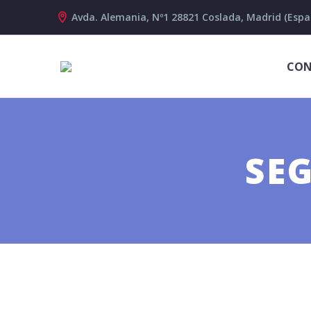
Avda. Alemania, Nº1 28821 Coslada, Madrid (Espa
CON
SE